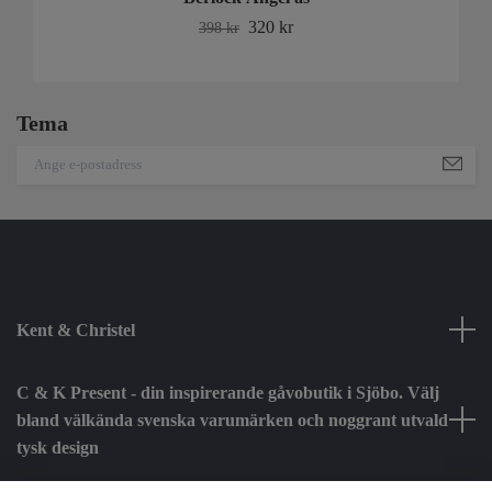
320 kr
398 kr
Tema
Kent & Christel
C & K Present - din inspirerande gåvobutik i Sjöbo. Välj
bland välkända svenska varumärken och noggrant utvald
tysk design