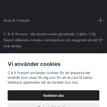
Kent & Christel
C & K Present - din inspirerande gåvobutik i Sjöbo. Välj
bland välkända svenska varumärken och noggrant utvald
tysk design
Fotmeny
Vi använder cookies
C & K Present använder cookies för att anpassa det
Sociala medier
innehåll som visas för dig och för att du ska få bästa
tänkbara upplevelse när du handlar hos oss.
Godkänn alla
© 2026 C & K Present