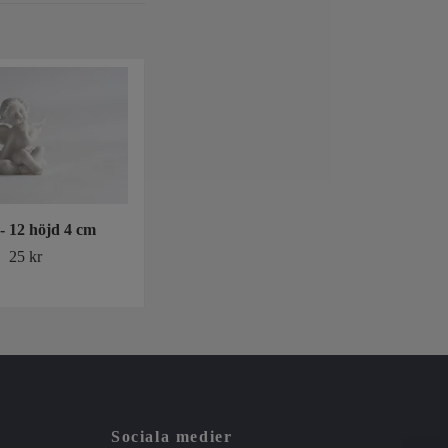
- 12 höjd 4 cm
Skydds Ängel 2 st olika
25 kr
40 kr
Sociala medier