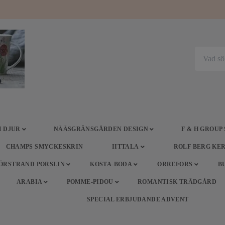
 DJUR
NÄÄSGRÄNSGÅRDEN DESIGN
F & H GROUP
CHAMPS SMYCKESKRIN
IITTALA
ROLF BERG KE
ÖRSTRAND PORSLIN
KOSTA-BODA
ORREFORS
B
ARABIA
POMME-PIDOU
ROMANTISK TRÄDGÅRD
SPECIAL ERBJUDANDE ADVENT