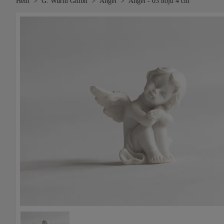
Hem
G. Wurm Gmbh
Ängel
Angel - 03 höjd 4 cm