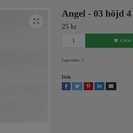
Angel - 03 höjd 
25 kr
LÄGG 
Lagersaldo:
1
Dela