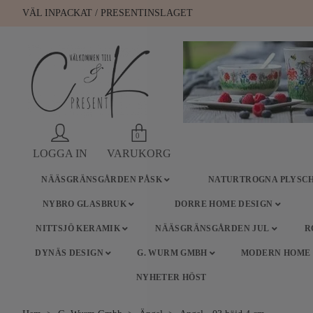
VÄL INPACKAT / PRESENTINSLAGET
0
LOGGA IN
VARUKORG
NÄÄSGRÄNSGÅRDEN PÅSK
NATURTROGNA PLYSCH
NYBRO GLASBRUK
DORRE HOME DESIGN
NITTSJÖ KERAMIK
NÄÄSGRÄNSGÅRDEN JUL
R
DYNÄS DESIGN
G. WURM GMBH
MODERN HOME
NYHETER HÖST