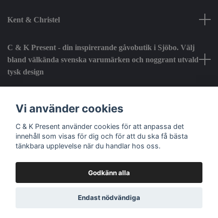
Kent & Christel
C & K Present - din inspirerande gåvobutik i Sjöbo. Välj
bland välkända svenska varumärken och noggrant utvald
tysk design
Fotmeny
Vi använder cookies
C & K Present använder cookies för att anpassa det
Sociala medier
innehåll som visas för dig och för att du ska få bästa
tänkbara upplevelse när du handlar hos oss.
Godkänn alla
© 2026 C & K Present
Endast nödvändiga