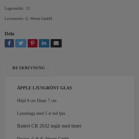
Lagersaldo:
12
Leverantör:
G. Wurm GmbH
Dela
BESKRIVNING
ÄPPLE LJUSGRÖNT GLAS
Höjd 9 cm Diam 7 cm
Ljusslinga med 5 st led ljus
Batteri CR 2032 ingår med timer
Design C & K /Wurm Gmbh