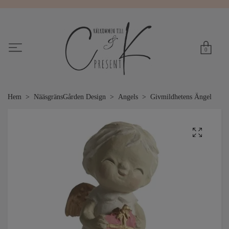
0
Hem
NääsgränsGården Design
Angels
Givmildhetens Ängel