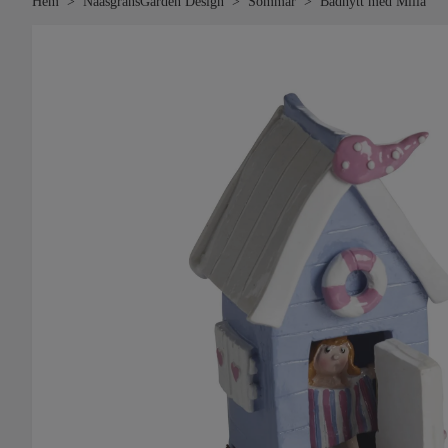
Hem
NääsgränsGården Design
Sommar
Badhytt med Milla