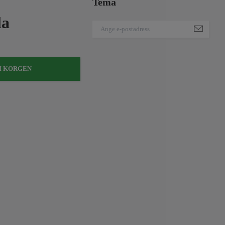
Tema
la
I KORGEN