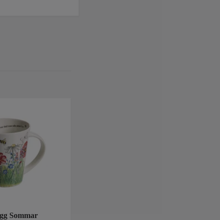
gg Sommar
Badhytter