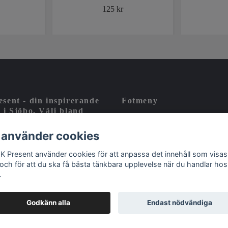
125 kr
sent - din inspirerande
Fotmeny
 i Sjöbo. Välj bland
 svenska varumärken och
Kontakt
utvald tysk design
 använder cookies
Köpvillkor
 K Present använder cookies för att anpassa det innehåll som visas
Om oss
 och för att du ska få bästa tänkbara upplevelse när du handlar hos
.
Godkänn alla
Endast nödvändiga