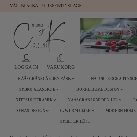
VÄL INPACKAT / PRESENTINSLAGET
0
LOGGA IN
VARUKORG
NÄÄSGRÄNSGÅRDEN PÅSK
NATURTROGNA PLYSCH
NYBRO GLASBRUK
DORRE HOME DESIGN
NITTSJÖ KERAMIK
NÄÄSGRÄNSGÅRDEN JUL
R
DYNÄS DESIGN
G. WURM GMBH
MODERN HOME
NYHETER HÖST