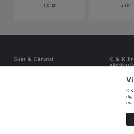
125 kr
125 kr
Kent & Christel
C & K Pre
gåvobutik
välkända
Vi har haft Presentbutik i Ystad under 25 år. Kör
noggrant 
Vi
på större Marknader under sommar och höst.
Sedan år 2002 med fysisk presentbutik i Sjöbo.
C &
Vår styrka är kunskap och kvalitet till bra pris.
dig
oss
© 2026 C & K Present