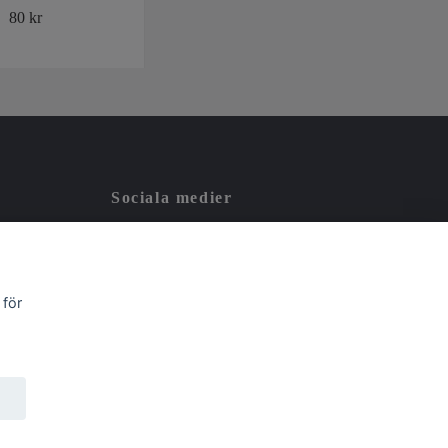
80 kr
160 kr
Sociala medier
 för