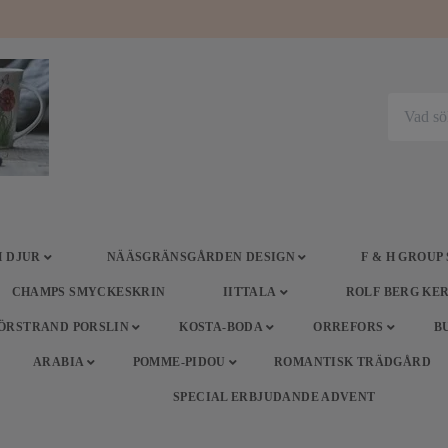
 DJUR
NÄÄSGRÄNSGÅRDEN DESIGN
F & H GROUP
CHAMPS SMYCKESKRIN
IITTALA
ROLF BERG KE
ÖRSTRAND PORSLIN
KOSTA-BODA
ORREFORS
B
ARABIA
POMME-PIDOU
ROMANTISK TRÄDGÅRD
SPECIAL ERBJUDANDE ADVENT