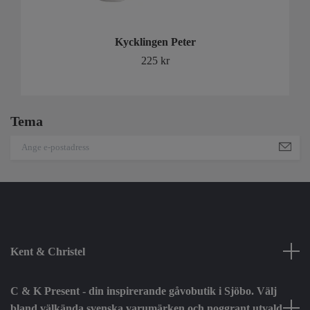
Kycklingen Peter
225 kr
Tema
Kent & Christel
C & K Present - din inspirerande gåvobutik i Sjöbo. Välj
bland välkända svenska varumärken och noggrant utvald