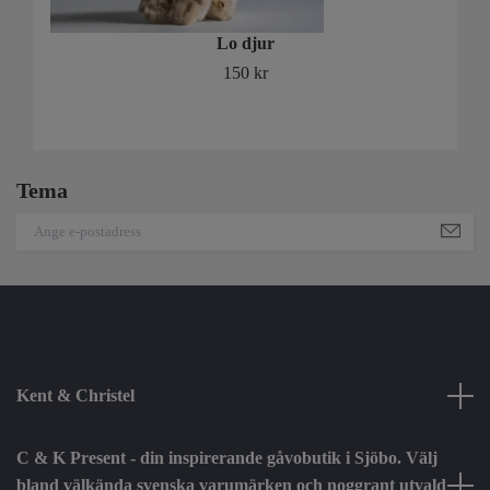
Lo djur
150 kr
Tema
Kent & Christel
C & K Present - din inspirerande gåvobutik i Sjöbo. Välj
bland välkända svenska varumärken och noggrant utvald