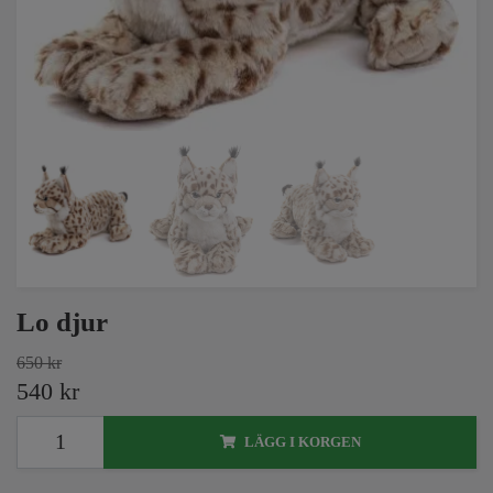
Lo djur
650 kr
540 kr
LÄGG I KORGEN