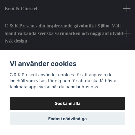
Kent & Christel
C & K Present - din inspirerande gåvobutik i Sjöbo. Välj
bland välkända svenska varumärken och noggrant utvald
tysk design
Fotmeny
Vi använder cookies
C & K Present använder cookies för att anpassa det
Sociala medier
innehåll som visas för dig och för att du ska få bästa
tänkbara upplevelse när du handlar hos oss.
Godkänn alla
© 2026 C & K Present
Endast nödvändiga