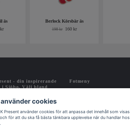
l äs
Berlock Körsbär äs
kr
160 kr
198 kr
sent - din inspirerande
Fotmeny
 i Sjöbo. Välj bland
 svenska varumärken och
Kontakt
utvald tysk design
 använder cookies
Köpvillkor
 K Present använder cookies för att anpassa det innehåll som visas
Om oss
 och för att du ska få bästa tänkbara upplevelse när du handlar hos
.