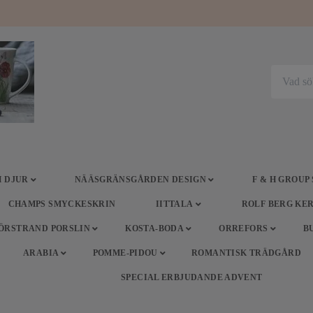
 DJUR
NÄÄSGRÄNSGÅRDEN DESIGN
F & H GROUP
CHAMPS SMYCKESKRIN
IITTALA
ROLF BERG KE
ÖRSTRAND PORSLIN
KOSTA-BODA
ORREFORS
B
ARABIA
POMME-PIDOU
ROMANTISK TRÄDGÅRD
SPECIAL ERBJUDANDE ADVENT