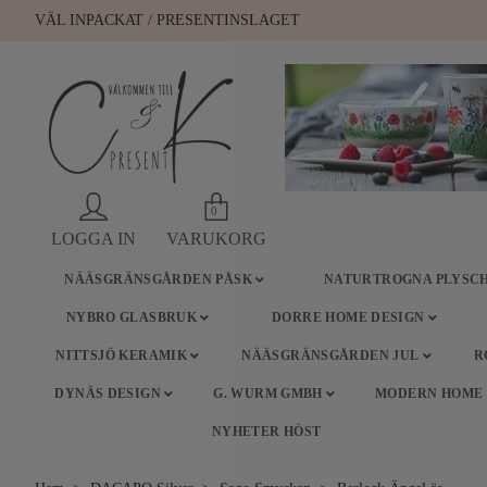
VÄL INPACKAT / PRESENTINSLAGET
0
LOGGA IN
VARUKORG
NÄÄSGRÄNSGÅRDEN PÅSK
NATURTROGNA PLYSCH
NYBRO GLASBRUK
DORRE HOME DESIGN
NITTSJÖ KERAMIK
NÄÄSGRÄNSGÅRDEN JUL
R
DYNÄS DESIGN
G. WURM GMBH
MODERN HOME
NYHETER HÖST