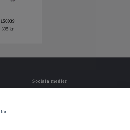
150039
Bryt Hjärta ÄS
395 kr
395 kr
Sociala medier
 för