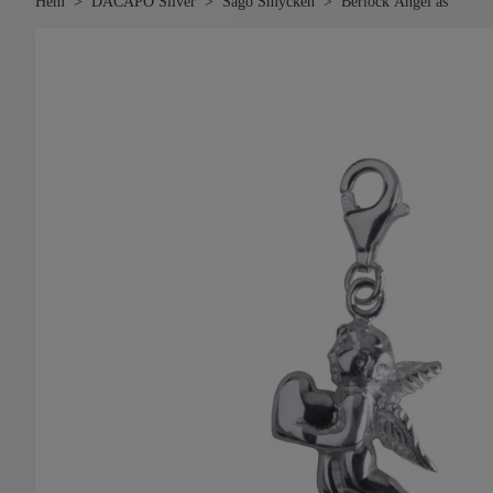
Hem
DACAPO Silver
Sago Smycken
Berlock Ängel äs