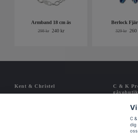
Armband 18 cm äs
Berlock Fjäri
240 kr
260 
298 kr
329 kr
Kent & Christel
C & K Pre
gåvobutik
välkända
Vi har haft Presentbutik i Ystad under 25 år. Kör
noggrant 
Vi
på större Marknader under sommar och höst.
Sedan år 2002 med fysisk presentbutik i Sjöbo.
C &
Vår styrka är kunskap och kvalitet till bra pris.
dig
oss