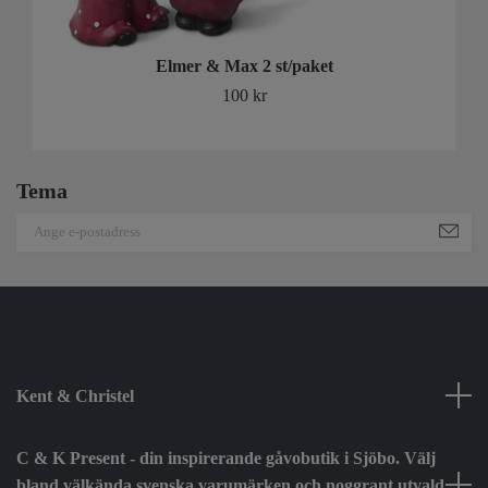
Elmer & Max 2 st/paket
100 kr
Tema
Kent & Christel
C & K Present - din inspirerande gåvobutik i Sjöbo. Välj
bland välkända svenska varumärken och noggrant utvald